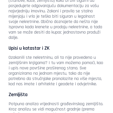
(stanove, kuće, zemljišta) kako bi bili sigurni da
posjedujete odgovarajuću dokumentaciju za vašu
najvrjedniju imovinu. Zakoni i pravila se stalno
mijenjaju i vrlo je teško biti siguran u legalnost
svoje nekretnine. Obično doznajete da nešto nije
ispravno kada krenete u prodaju nekretnine, a tada
vam se može desiti da kupac jednostavno produži
dalje.
Upisi u katastar i ZK
Ozakonili ste nekretninu, ali to nije provedeno u
zemljišnim knjigama? I tu vam možemo pomoći, kao
i upis nove površine proširenog stana. Sve
organiziramo na jednom mjestu, tako da nije
potrebno da stručnjake pronalazite na više mjesta,
kod nas imate i arhitekte i geodete i odvjetnike.
Zemljišta
Potpuna analiza vrijednosti građevinskog zemljišta.
Kroz analizu se vidi mogućnost gradnje (prema