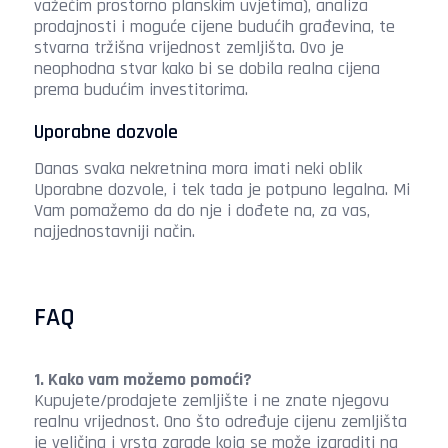
važećim prostorno planskim uvjetima), analiza
prodajnosti i moguće cijene budućih građevina, te
stvarna tržišna vrijednost zemljišta. Ovo je
neophodna stvar kako bi se dobila realna cijena
prema budućim investitorima.
Uporabne dozvole
Danas svaka nekretnina mora imati neki oblik
Uporabne dozvole, i tek tada je potpuno legalna. Mi
Vam pomažemo da do nje i dođete na, za vas,
najjednostavniji način.
FAQ
1. Kako vam možemo pomoći?
Kupujete/prodajete zemljište i ne znate njegovu
realnu vrijednost. Ono što određuje cijenu zemljišta
je veličina i vrsta zgrade koja se može izgraditi na