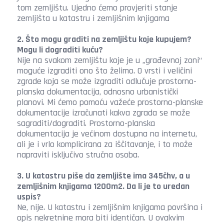
tom zemljištu. Ujedno ćemo provjeriti stanje
zemljišta u katastru i zemljišnim knjigama
2. Što mogu graditi na zemljištu koje kupujem?
Mogu li dograditi kuću?
Nije na svakom zemljištu koje je u „građevnoj zoni“
moguće izgraditi ono što želimo. O vrsti i veličini
zgrade koja se može izgraditi odlučuje prostorno-
planska dokumentacija, odnosno urbanistički
planovi. Mi ćemo pomoću važeće prostorno-planske
dokumentacije izračunati kakva zgrada se može
sagraditi/dograditi. Prostorno-planska
dokumentacija je većinom dostupna na internetu,
ali je i vrlo komplicirana za iščitavanje, i to može
napraviti isključivo stručna osoba.
3. U katastru piše da zemljište ima 345čhv, a u
zemljišnim knjigama 1200m2. Da li je to uredan
uspis?
Ne, nije. U katastru i zemljišnim knjigama površina i
opis nekretnine mora biti identičan. U ovakvim